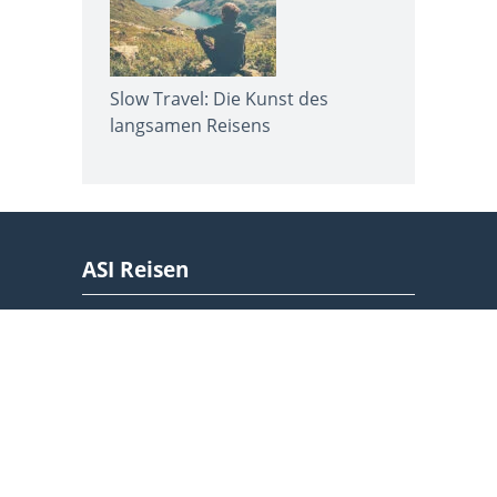
Slow Travel: Die Kunst des
langsamen Reisens
ASI Reisen
ASI Reisen ist die Plattform für geführte &
individuelle Aktiv- & Erlebnisreisen
Wanderreisen
weltweit:
,
Trekkingreisen
Rad- & E-Bike-Reisen
,
,
Rundreisen
sowie folgende Themen im
alpinen & winterlichen Bereich: