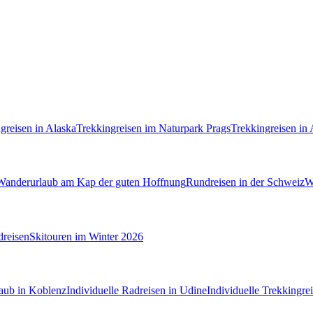
greisen in Alaska
Trekkingreisen im Naturpark Prags
Trekkingreisen in
Wanderurlaub am Kap der guten Hoffnung
Rundreisen in der Schweiz
W
dreisen
Skitouren im Winter 2026
laub in Koblenz
Individuelle Radreisen in Udine
Individuelle Trekkingre