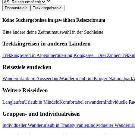
Donausteig
Trekkingreisen
Keine Suchergebnisse im gewählten Reisezeitraum
Bitte ändere deine Zeitraumauswahl in der Suchleiste
Trekkingreisen in anderen Ländern
Trekkingreisen in Alpenüberquerung Königssee - Drei Zinnen
Trekkin
Reiseziele entdecken
Wanderurlaub im Ausseerland
Wanderurlaub im Kruger Nationalpark
Weitere Reiseideen
Langlaufen
Urlaub in Mindelo
Komfortabel erwandern
Individuelle Ra
Gruppen- und Individualreisen
Individueller Wanderurlaub in Transsylvanien
Individueller Wanderur