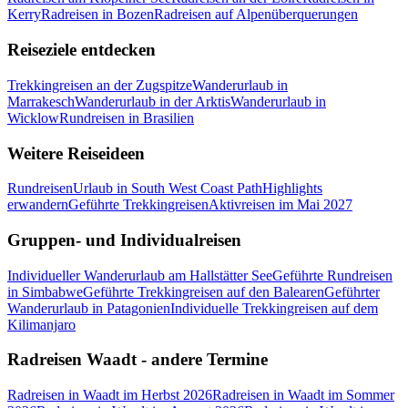
Kerry
Radreisen in Bozen
Radreisen auf Alpenüberquerungen
Reiseziele entdecken
Trekkingreisen an der Zugspitze
Wanderurlaub in
Marrakesch
Wanderurlaub in der Arktis
Wanderurlaub in
Wicklow
Rundreisen in Brasilien
Weitere Reiseideen
Rundreisen
Urlaub in South West Coast Path
Highlights
erwandern
Geführte Trekkingreisen
Aktivreisen im Mai 2027
Gruppen- und Individualreisen
Individueller Wanderurlaub am Hallstätter See
Geführte Rundreisen
in Simbabwe
Geführte Trekkingreisen auf den Balearen
Geführter
Wanderurlaub in Patagonien
Individuelle Trekkingreisen auf dem
Kilimanjaro
Radreisen Waadt - andere Termine
Radreisen in Waadt im Herbst 2026
Radreisen in Waadt im Sommer