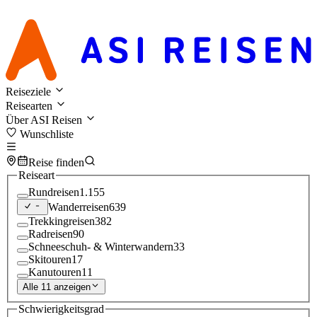
Reiseziele
Reisearten
Über ASI Reisen
Wunschliste
Reise finden
Reiseart
Rundreisen
1.155
Wanderreisen
639
Trekkingreisen
382
Radreisen
90
Schneeschuh- & Winterwandern
33
Skitouren
17
Kanutouren
11
Alle 11 anzeigen
Schwierigkeitsgrad