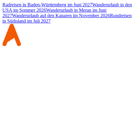
Radreisen in Baden-Württemberg im Juni 2027
Wanderurlaub in den
USA im Sommer 2026
Wanderurlaub in Meran im Juni
2027
Wanderurlaub auf den Kanaren im November 2026
Rundreisen
in Südisland im Juli 2027