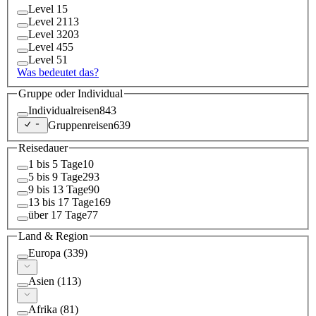
Level
1
5
Level
2
113
Level
3
203
Level
4
55
Level
5
1
Was bedeutet das?
Gruppe oder Individual
Individualreisen
843
Gruppenreisen
639
Reisedauer
1 bis 5 Tage
10
5 bis 9 Tage
293
9 bis 13 Tage
90
13 bis 17 Tage
169
über 17 Tage
77
Land & Region
Europa
(
339
)
Asien
(
113
)
Afrika
(
81
)