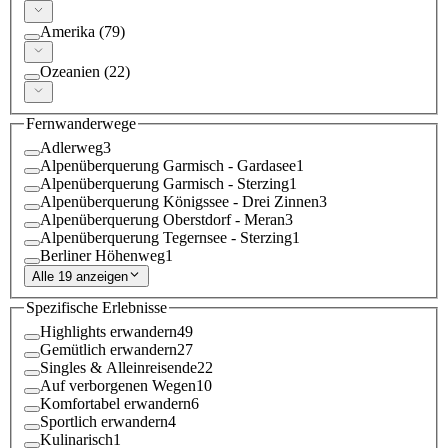
Amerika
(
79
)
Ozeanien
(
22
)
Fernwanderwege
Adlerweg
3
Alpenüberquerung Garmisch - Gardasee
1
Alpenüberquerung Garmisch - Sterzing
1
Alpenüberquerung Königssee - Drei Zinnen
3
Alpenüberquerung Oberstdorf - Meran
3
Alpenüberquerung Tegernsee - Sterzing
1
Berliner Höhenweg
1
Alle 19 anzeigen
Spezifische Erlebnisse
Highlights erwandern
49
Gemütlich erwandern
27
Singles & Alleinreisende
22
Auf verborgenen Wegen
10
Komfortabel erwandern
6
Sportlich erwandern
4
Kulinarisch
1