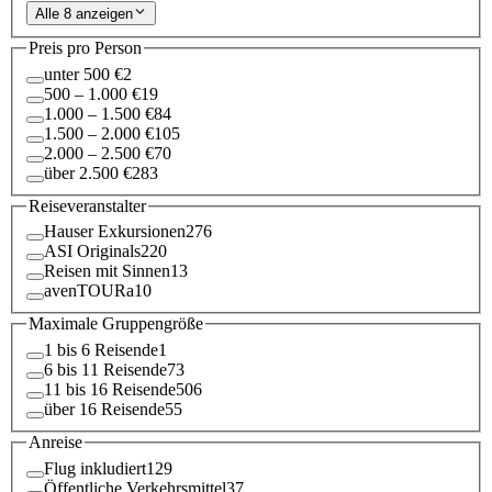
Alle 8 anzeigen
Preis pro Person
unter 500 €
2
500 – 1.000 €
19
1.000 – 1.500 €
84
1.500 – 2.000 €
105
2.000 – 2.500 €
70
über 2.500 €
283
Reiseveranstalter
Hauser Exkursionen
276
ASI Originals
220
Reisen mit Sinnen
13
avenTOURa
10
Maximale Gruppengröße
1 bis 6 Reisende
1
6 bis 11 Reisende
73
11 bis 16 Reisende
506
über 16 Reisende
55
Anreise
Flug inkludiert
129
Öffentliche Verkehrsmittel
37