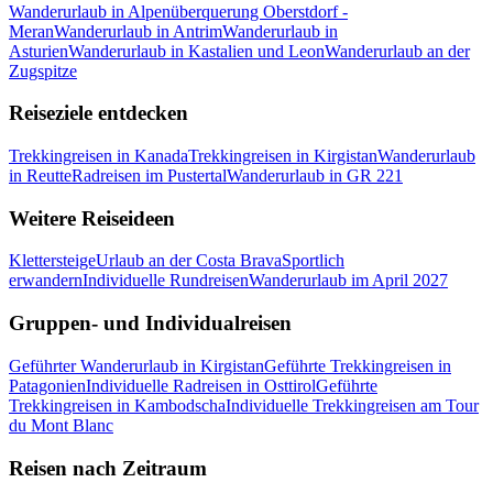
Wanderurlaub in Alpenüberquerung Oberstdorf -
Meran
Wanderurlaub in Antrim
Wanderurlaub in
Asturien
Wanderurlaub in Kastalien und Leon
Wanderurlaub an der
Zugspitze
Reiseziele entdecken
Trekkingreisen in Kanada
Trekkingreisen in Kirgistan
Wanderurlaub
in Reutte
Radreisen im Pustertal
Wanderurlaub in GR 221
Weitere Reiseideen
Klettersteige
Urlaub an der Costa Brava
Sportlich
erwandern
Individuelle Rundreisen
Wanderurlaub im April 2027
Gruppen- und Individualreisen
Geführter Wanderurlaub in Kirgistan
Geführte Trekkingreisen in
Patagonien
Individuelle Radreisen in Osttirol
Geführte
Trekkingreisen in Kambodscha
Individuelle Trekkingreisen am Tour
du Mont Blanc
Reisen nach Zeitraum