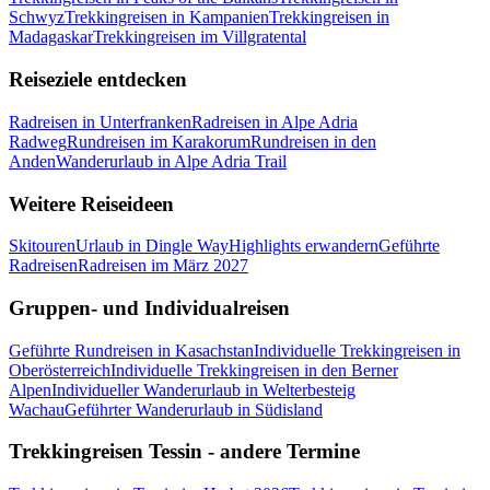
Schwyz
Trekkingreisen in Kampanien
Trekkingreisen in
Madagaskar
Trekkingreisen im Villgratental
Reiseziele entdecken
Radreisen in Unterfranken
Radreisen in Alpe Adria
Radweg
Rundreisen im Karakorum
Rundreisen in den
Anden
Wanderurlaub in Alpe Adria Trail
Weitere Reiseideen
Skitouren
Urlaub in Dingle Way
Highlights erwandern
Geführte
Radreisen
Radreisen im März 2027
Gruppen- und Individualreisen
Geführte Rundreisen in Kasachstan
Individuelle Trekkingreisen in
Oberösterreich
Individuelle Trekkingreisen in den Berner
Alpen
Individueller Wanderurlaub in Welterbesteig
Wachau
Geführter Wanderurlaub in Südisland
Trekkingreisen Tessin - andere Termine