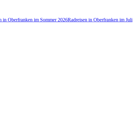
n in Oberfranken im Sommer 2026
Radreisen in Oberfranken im Juli