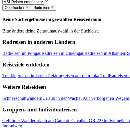
Oberfranken
Radreisen
Keine Suchergebnisse im gewählten Reisezeitraum
Bitte ändere deine Zeitraumauswahl in der Suchleiste
Radreisen in anderen Ländern
Radreisen im Pongau
Radreisen in Chiemgau
Radreisen in Albanien
Ra
Reiseziele entdecken
Trekkingreisen in Istrien
Trekkingreisen auf dem Inka Trail
Radreisen 
Weitere Reiseideen
Schneeschuhwandern
Urlaub in der Wachau
Auf verborgenen Wegen
I
Gruppen- und Individualreisen
Geführter Wanderurlaub am Cami de Cavalls - GR 223
Individuelle 
Innradweg