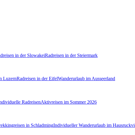
dreisen in der Slowakei
Radreisen in der Steiermark
in Luzern
Radreisen in der Eifel
Wanderurlaub im Ausseerland
ndividuelle Radreisen
Aktivreisen im Sommer 2026
Trekkingreisen in Schladming
Individueller Wanderurlaub im Hausruckvie