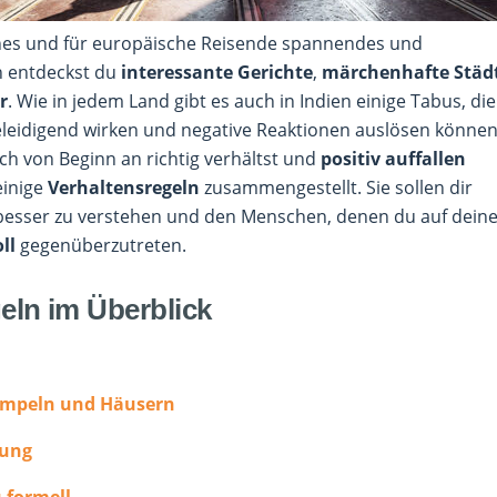
nes und für europäische Reisende spannendes und
n entdeckst du
interessante Gerichte
,
märchenhafte Städ
r
. Wie in jedem Land gibt es auch in Indien einige Tabus, die
eleidigend wirken und negative Reaktionen auslösen können
ich von Beginn an richtig verhältst und
positiv auffallen
einige
Verhaltensregeln
zusammengestellt. Sie sollen dir
r besser zu verstehen und den Menschen, denen du auf dein
oll
gegenüberzutreten.
eln im Überblick
Tempeln und Häusern
ßung
u formell