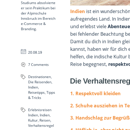
Studiums absolvierte
er sein Praktikum bei
Indien
ist ein wunderschö
der Alpinschule
aufregendes Land. In Indie
Innsbruck im Bereich
e-Commerce &
und erlebst viele
Abenteue
Branding.
bei fehlender Beachtung b
Damit du dich in Indien gle
kannst, haben wir für dich 
20.08.19
helfen, die indische Kultu
Reise begegnest,
respektv
7 Comments
Destinationen
,
Die Verhaltensreg
Die Reisenden
,
Indien
,
Reisetipps
Tipps
1. Respektvoll kleiden
,
& Tricks
2. Schuhe ausziehen in 
Erlebnisreisen
Indien
Indien
,
,
3. Handschlag zur Begrü
Kultur
Reisen
,
,
Verhaltensregel
4. Höflich ja, aber nicht z