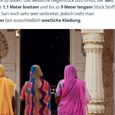
se zu bilden. Das weibliche Gegenstück zum Dhoti, der
Sari
,
hr
1,1 Meter breitem
und bis zu
9 Meter langem
Stück Stoff
r Sari noch sehr weit verbreitet. Jedoch sieht man
en
fast ausschließlich
westliche Kleidung
.