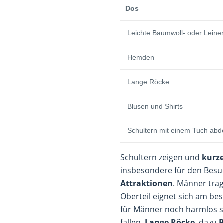
Dos
Leichte Baumwoll- oder Lein
Hemden
Lange Röcke
Blusen und Shirts
Schultern mit einem Tuch abd
Schultern zeigen und
kurz
insbesondere für den Bes
Attraktionen
. Männer tra
Oberteil eignet sich am be
für Männer noch harmlos sc
fallen.
Lange Röcke
, dazu