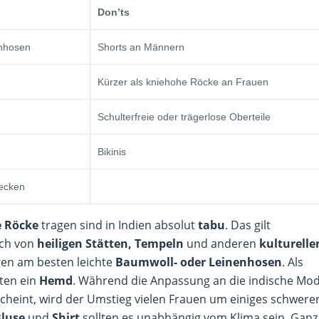
Don’ts
enhosen
Shorts an Männern
Kürzer als kniehohe Röcke an Frauen
Schulterfreie oder trägerlose Oberteile
Bikinis
ecken
e Röcke
tragen sind in Indien absolut
tabu
. Das gilt
uch von
heiligen Stätten, Tempeln
und anderen
kulturelle
gen am besten leichte
Baumwoll- oder Leinenhosen
. Als
sten ein
Hemd
. Während die Anpassung an die indische Mo
heint, wird der Umstieg vielen Frauen um einiges schwere
Bluse
und
Shirt
sollten es unabhängig vom Klima sein. Ganz