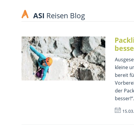
ASI
Reisen Blog
Packl
besse
Ausgeset
kleine u
bereit f
Vorberei
der Pack
besser!“
15.03